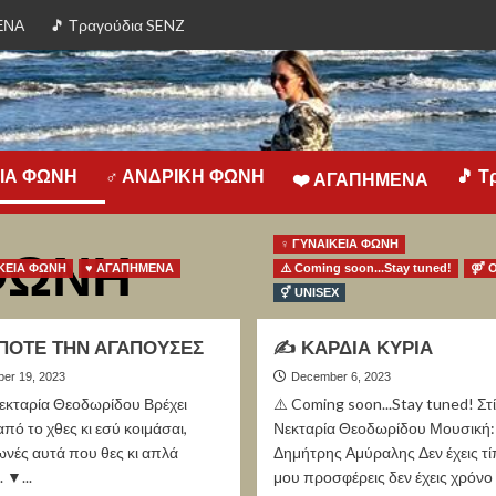
ΕΝΑ
🎵 Τραγούδια SENZ
ΕΙΑ ΦΩΝΗ
♂ ΑΝΔΡΙΚΗ ΦΩΝΗ
🎵 Τ
❤️️ ΑΓΑΠΗΜΕΝΑ
♀ ΓΥΝΑΙΚΕΙΑ ΦΩΝΗ
ΦΩΝΗ
ΚΕΙΑ ΦΩΝΗ
♥ ΑΓΑΠΗΜΕΝΑ
⚠️ Coming soon...Stay tuned!
⚤ 
⚥ UNISEX
ΠΟΤΕ ΤΗΝ ΑΓΑΠΟΥΣΕΣ
✍ ΚΑΡΔΙΑ ΚΥΡΙΑ
er 19, 2023
December 6, 2023
Νεκταρία Θεοδωρίδου Βρέχει
⚠️ Coming soon...Stay tuned! Στί
από το χθες κι εσύ κοιμάσαι,
Νεκταρία Θεοδωρίδου Μουσική:
νές αυτά που θες κι απλά
Δημήτρης Αμύραλης Δεν έχεις τί
 ▼...
μου προσφέρεις δεν έχεις χρόνο ν