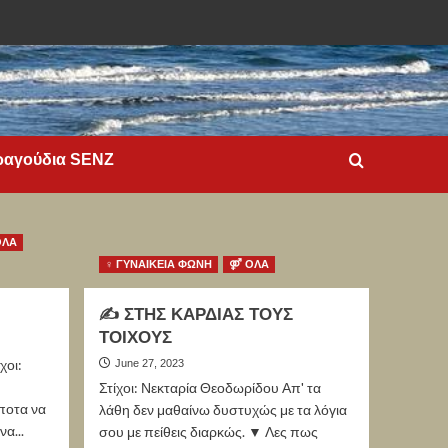
ραγούδια SENZ
ΟΛΑ
♀ ΓΥΝΑΙΚΕΙΑ ΦΩΝΗ
⚤ ΟΛΑ
✍ ΣΤΗΣ ΚΑΡΔΙΑΣ ΤΟΥΣ
ΤΟΙΧΟΥΣ
χοι:
June 27, 2023
Στίχοι: Νεκταρία Θεοδωρίδου Απ' τα
ποτα να
λάθη δεν μαθαίνω δυστυχώς με τα λόγια
α...
σου με πείθεις διαρκώς. ▼ Λες πως