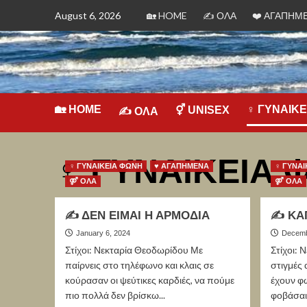
August 6, 2026
🏡 HOME
✍ ΟΛΑ
❤️️ ΑΓΑΠΗΜ
🏡 HOME
♀ ΓΥΝΑΙΚ
⚥ UNISEX
✍ ΟΛΑ
♀ ΓΥΝΑΙΚΕΙΑ 
♀ ΓΥΝΑΙΚΕΙΑ ΦΩΝΗ
♥ ΑΓΑΠΗΜΕΝΑ
♀ ΓΥΝΑΙ
⚤ ΟΛΑ
⚤ ΟΛΑ
✍ ΔΕΝ ΕΙΜΑΙ Η ΑΡΜΟΔΙΑ
✍ ΚΑ
January 6, 2024
Decemb
Στίχοι: Νεκταρία Θεοδωρίδου Με
Στίχοι: 
παίρνεις στο τηλέφωνο και κλαις σε
στιγμές 
κούρασαν οι ψεύτικες καρδιές, να πούμε
έχουν φω
πιο πολλά δεν βρίσκω...
φοβάσαι.