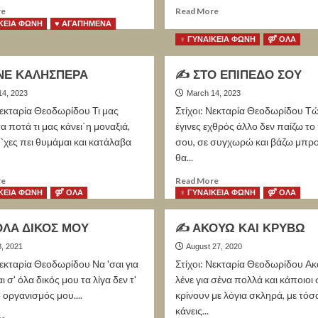
re
Read More
ΚΕΙΑ ΦΩΝΗ
♥ ΑΓΑΠΗΜΕΝΑ
♀ ΓΥΝΑΙΚΕΙΑ ΦΩΝΗ
⚤ ΟΛΑ
ΝΕ ΚΑΛΗΣΠΕΡΑ
✍ ΣΤΟ ΕΠΙΠΕΔΟ ΣΟΥ
14, 2023
March 14, 2023
Νεκταρία Θεοδωρίδου Τι μας
Στίχοι: Νεκταρία Θεοδωρίδου Τ
α ποτά τι μας κάνει΄η μοναξιά,
έγινες εχθρός άλλο δεν παίζω το 
 `χες πει θυμάμαι και κατάλαβα
σου, σε συγχωρώ και βάζω μπρ
θα...
re
Read More
ΚΕΙΑ ΦΩΝΗ
⚤ ΟΛΑ
♀ ΓΥΝΑΙΚΕΙΑ ΦΩΝΗ
⚤ ΟΛΑ
ΟΛΑ ΔΙΚΟΣ ΜΟΥ
✍ ΑΚΟΥΩ ΚΑΙ ΚΡΥΒΩ
, 2021
August 27, 2020
Νεκταρία Θεοδωρίδου Να 'σαι για
Στίχοι: Νεκταρία Θεοδωρίδου Α
ι σ' όλα δικός μου τα λίγα δεν τ'
λένε για σένα πολλά και κάποιοι 
ο οργανισμός μου....
κρίνουν με λόγια σκληρά, με τόσ
κάνεις...