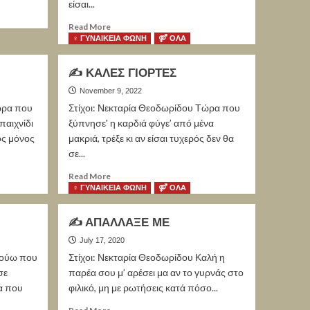
είσαι...
Read More
♀ ΓΥΝΑΙΚΕΙΑ ΦΩΝΗ
⚤ ΟΛΑ
✍ ΚΑΛΕΣ ΓΙΟΡΤΕΣ
November 9, 2022
ώρα που
Στίχοι: Νεκταρία Θεοδωρίδου Τώρα που
παιχνίδι
ξύπνησε' η καρδιά φύγε’ από μένα
ος μόνος
μακριά, τρέξε κι αν είσαι τυχερός δεν θα
σε...
Read More
♀ ΓΥΝΑΙΚΕΙΑ ΦΩΝΗ
⚤ ΟΛΑ
✍ ΑΠΑΛΛΑΞΕ ΜΕ
July 17, 2020
κούω που
Στίχοι: Νεκταρία Θεοδωρίδου Καλή η
σε
παρέα σου μ’ αρέσει μα αν το γυρνάς στο
α που
φιλικό, μη με ρωτήσεις κατά πόσο...