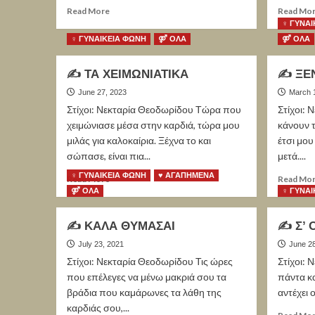
Read More
Read Mo
♀ ΓΥΝΑΙ
♀ ΓΥΝΑΙΚΕΙΑ ΦΩΝΗ
⚤ ΟΛΑ
⚤ ΟΛΑ
✍ ΤΑ ΧΕΙΜΩΝΙΑΤΙΚΑ
✍ ΞΕ
June 27, 2023
March 
Στίχοι: Νεκταρία Θεοδωρίδου Τώρα που
Στίχοι: 
χειμώνιασε μέσα στην καρδιά, τώρα μου
κάνουν τ
μιλάς για καλοκαίρια. Ξέχνα το και
έτσι μου
σώπασε, είναι πια...
μετά....
♀ ΓΥΝΑΙΚΕΙΑ ΦΩΝΗ
♥ ΑΓΑΠΗΜΕΝΑ
Read More
Read Mo
⚤ ΟΛΑ
♀ ΓΥΝΑΙ
✍ ΚΑΛΑ ΘΥΜΑΣΑΙ
✍ Σ’ 
July 23, 2021
June 28
Στίχοι: Νεκταρία Θεοδωρίδου Τις ώρες
Στίχοι: 
που επέλεγες να μένω μακριά σου τα
πάντα κα
βράδια που καμάρωνες τα λάθη της
αντέχει 
καρδιάς σου,...