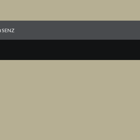
α SENZ