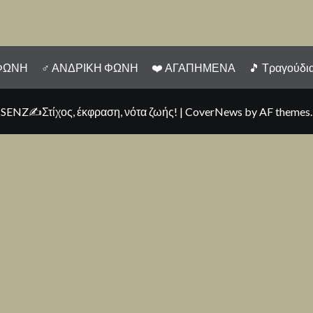
 ΦΩΝΗ
♂ ΑΝΔΡΙΚΗ ΦΩΝΗ
❤️️ ΑΓΑΠΗΜΕΝΑ
🎵 Τραγούδι
SENZ✍Στίχος, έκφραση, νότα ζωής!
|
CoverNews
by AF themes.