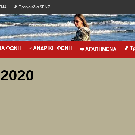
ΕΝΑ
🎵 Τραγούδια SENZ
ΕΙΑ ΦΩΝΗ
♂ ΑΝΔΡΙΚΗ ΦΩΝΗ
🎵 Τ
❤️️ ΑΓΑΠΗΜΕΝΑ
 2020