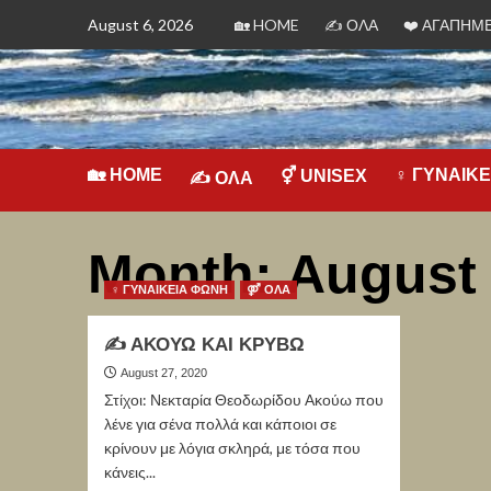
August 6, 2026
🏡 HOME
✍ ΟΛΑ
❤️️ ΑΓΑΠΗΜ
🏡 HOME
♀ ΓΥΝΑΙΚ
⚥ UNISEX
✍ ΟΛΑ
Month:
August
♀ ΓΥΝΑΙΚΕΙΑ ΦΩΝΗ
⚤ ΟΛΑ
✍ ΑΚΟΥΩ ΚΑΙ ΚΡΥΒΩ
August 27, 2020
Στίχοι: Νεκταρία Θεοδωρίδου Ακούω που
λένε για σένα πολλά και κάποιοι σε
κρίνουν με λόγια σκληρά, με τόσα που
κάνεις...