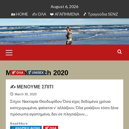
August 6, 2026
🏡 HOME
✍ ΟΛΑ
❤️️ ΑΓΑΠΗΜΕΝΑ
🎵 Τραγούδια SENZ
Month:
March 2020
⚤ ΟΛΑ
⚥ UNISEX
✍ ΜΕΝΟΥΜΕ ΣΠΙΤΙ
March 30, 2020
Στίχοι: Νεκταρία Θεοδωρίδου Όσα είχες δεδομένα χρόνια
κατοχυρωμένα, φαίνεται ν’ αλλάζουν. Όλα μοιάζουν τόσο ξένα
πρόσωπα αγαπημένα, δεν σε πλησιάζουν....
Read More
♂ ΑΝΔΡΙΚΗ ΦΩΝΗ
⚤ ΟΛΑ