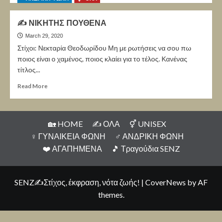
✍ ΝΙΚΗΤΗΣ ΠΟΥΘΕΝΑ
March 29, 2020
Στίχοι: Νεκταρία Θεοδωρίδου Μη με ρωτήσεις να σου πω
ποιος είναι ο χαμένος, ποιος κλαίει για το τέλος. Κανένας
τίτλος...
Read More
🏡 HOME
✍ ΟΛΑ
⚥ UNISEX
♀ ΓΥΝΑΙΚΕΙΑ ΦΩΝΗ
♂ ΑΝΔΡΙΚΗ ΦΩΝΗ
❤️️ ΑΓΑΠΗΜΕΝΑ
🎵 Τραγούδια SENZ
SENZ✍Στίχος, έκφραση, νότα ζωής!
|
CoverNews
by AF
themes.